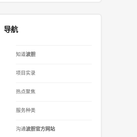
导航
知道
波胆
项目实录
热点聚焦
服务种类
沟通
波胆官方网站