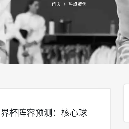
首页
热点聚焦
世界杯阵容预测：核心球