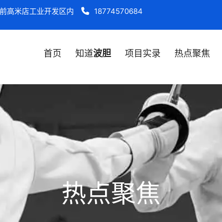
前高米店工业开发区内
18774570684
首页
知道
波胆
项目实录
热点聚焦
热点聚焦