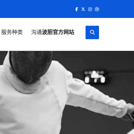
服务种类
沟通
波胆官方网站