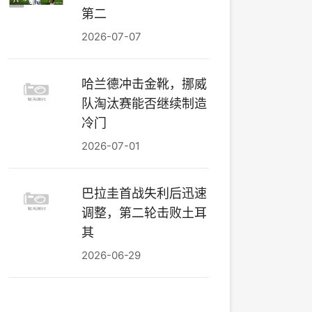
第二
2026-07-07
哈兰德冲击金靴，挪威
队淘汰赛能否继续制造
冷门
2026-07-01
巴拉圭首战失利后迅速
调整，第二轮击败土耳
其
2026-06-29