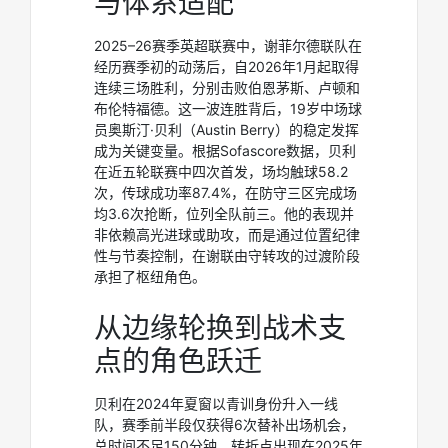
与体系适配
2025–26赛季英超联赛中，谢菲尔德联队在
经历赛季初的动荡后，自2026年1月起取得
连续三场胜利，分别击败伯恩茅斯、卢顿和
布伦特福德。这一波连胜背后，19岁中场球
员奥斯汀·贝利（Austin Berry）的稳定发挥
成为关键变量。根据Sofascore数据，贝利
在近五轮联赛中四次首发，场均触球58.2
次，传球成功率87.4%，在防守三区完成场
均3.6次抢断，位列全队前三。他的表现并
非依赖高光进球或助攻，而是通过位置纪律
性与节奏控制，在谢联由守转攻的过渡阶段
承担了枢纽角色。
从边缘轮换到战术支
点的角色跃迁
贝利在2024年夏窗以青训身份升入一线
队，赛季前半段仅获得6次替补出场机会，
总时间不足150分钟。转折点出现在2025年