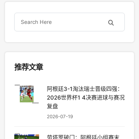
推荐文章
阿根廷3-1淘汰瑞士晋级四强：
2026世界杯1 4决赛进球与赛况
复盘
2026-07-19
劳塔罗破门：阿根廷小组赛末