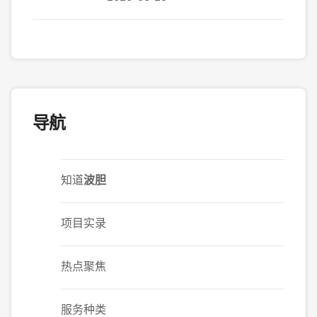
导航
知道
波胆
项目实录
热点聚焦
服务种类