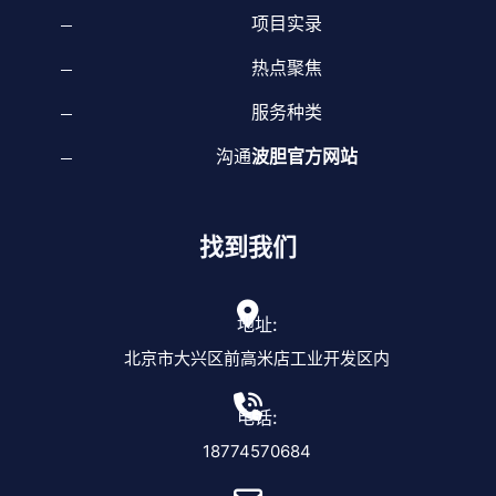
项目实录
热点聚焦
服务种类
沟通
波胆官方网站
找到我们
地址:
北京市大兴区前高米店工业开发区内
电话:
18774570684